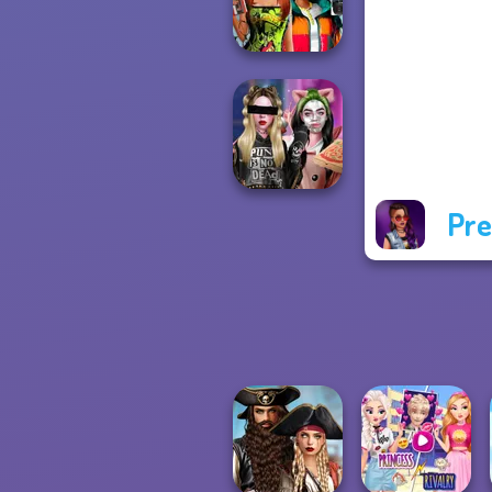
Queens
Babs And
Friends Love
Match Pr...
Pre
Billie's Weekly
Planner