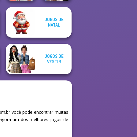
Wednesday's
JOGOS DE
Babs' Spring
Breakup
NATAL
Wedding
Handbook
JOGOS DE
VESTIR
om.br você pode encontrar muitas
e agora um dos melhores jogos de