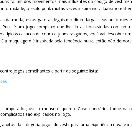
nk foi um dos movimentos mais influentes do código de vestimen
nformidade, o estilo punk muitas vezes inspira individualismo e libe
as da moda, estas garotas legais decidiram largar seus uniformes e
 In Punk é um jogo complexo que lhe dá as boas-vindas com uma v
 típicos casacos de couro e jeans rasgados, você vai descobrir uma
a. E a maquiagem é inspirada pela tendência punk, então não demore 
ontre jogos semelhantes a partir da seguinte lista:
sses
 computador, use o mouse esquerdo. Caso contrário, toque na te
complicados são explicados no jogo.
ratuitos da categoria jogos de vestir para uma experiência nova e ine