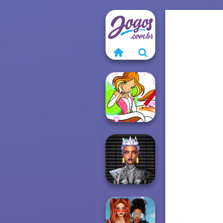
Winx Paint Fairy
Color
Cyber Chic
Makeover