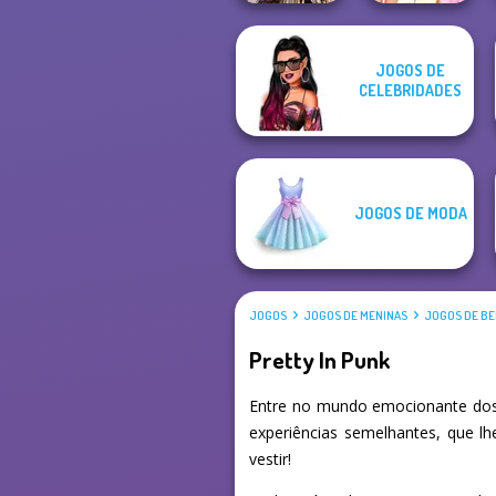
Romance Of The
Elsa And
JOGOS DE
Seven Seas
Rapunzel
CELEBRIDADES
Pira...
Princess Riv...
JOGOS DE MODA
JOGOS
JOGOS DE MENINAS
JOGOS DE BE
Pretty In Punk
Entre no mundo emocionante dos 
experiências semelhantes, que l
vestir!