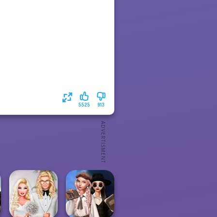
5525
913