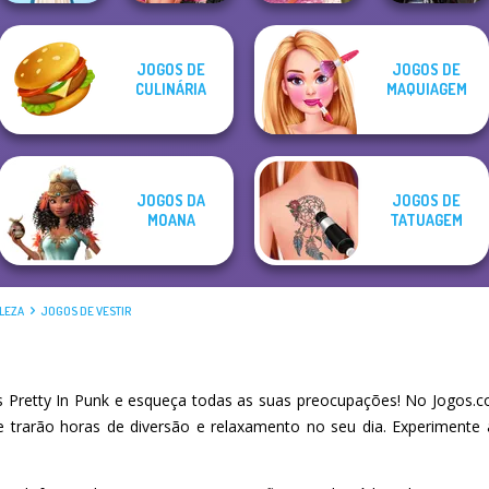
Fashion Wars
JOGOS DE
JOGOS DE
Monochrome Vs
Casual Weekend
Medieval
CULINÁRIA
MAQUIAGEM
Folklore Fashion
Rai...
Fashionistas
Princesses
JOGOS DA
JOGOS DE
MOANA
TATUAGEM
LEZA
JOGOS DE VESTIR
Pretty In Punk e esqueça todas as suas preocupações! No Jogos.c
he trarão horas de diversão e relaxamento no seu dia. Experiment