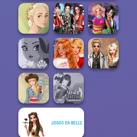
Natural Girl
K-Pop Girls Dress
BFFs Weirdcore
Portrait
Up Challenge
Aesthetic
Bestie To The
Rescue Breakup
Steampunk
Fairy Tale High
P...
Wedding
JOGOS DA BELLE
ASMR Tattoo
Americana
Treatment