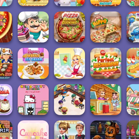
sses
Papa Louie:
Y
ng
When Pizzas
Hamburger
Yummy Candy
Ch
e:...
Attack
Cooking Mania
Factory
F
Pizza Real Life
The
aker
Cake Shop
Cooking
Hippo Pizza Chef
C
Yummy Waffle
Michelin Star
My Perfect
 Bush
Ice Cream
Chef
Restaurant
Yumm
Cooking
's
Hello Kitty And
Restaurant
Hotel Fever