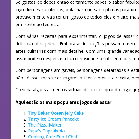
Se gostas de doces então certamente sabes o sabor fabulos
ingredientes suculentos, bolachas que são óptimas para um 
provavelmente vais ter um gosto de todos eles e muito mais
em frente ao teu ecrã.
Com várias receitas para experimentar, o jogos de assar d
deliciosa obra-prima. Embora as instruções possam carece
artes culinárias com mais detalhe. Com uma grande varieda
assar podem despertar a tua curiosidade o suficiente para q
Com personagens amigáveis, personagens detalhadas e estiliz
não só isso, mas se estragares acidentalmente a receita, 
Cozinha alguns alimentos virtuais deliciosos quando jogas j
Aqui estão os mais populares jogos de assar:
Tiny Baker Ocean Jelly Cake
Tasty Ice Cream Pancake
The Pizza Maker
Papa's Cupcakeria
Cooking Cafe Food Chef