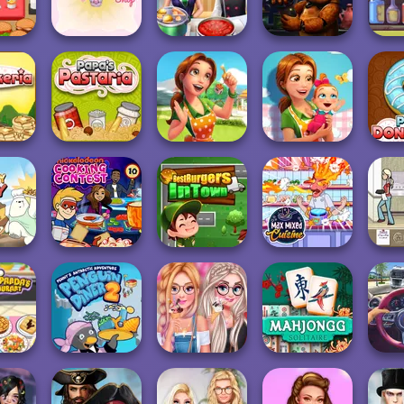
ria
Friends Restau...
Kitchen
Tycoon
Purr-f
ixel
Pirate
ria
Cupcake Shop
Cooking Frenzy
FNAF Bartender
Capta
Delicious -
Delicious -
's
Emily's Home
Emily's New
eria
Papa's Pastaria
Sweet...
Beginn...
Papa's
Nickelodeon
Best Burgers In
Max Mixed
 Frenzy
Cooking Contest
Town
Cuisine
The 