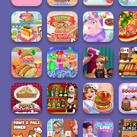
Princesses
Prince
Unicorn Cakes
Yummy Churros
Real Donuts
Cooki
And D...
Ice Cream
Cooking
Challeng
Yummy Super
Unicorns
Yummy Toast
Pizza
Donuteria
Pizza M
Cook And
Yummy Taco
Rainbow Frozen
Decorate
Hot Dog
Bartender The
Papa