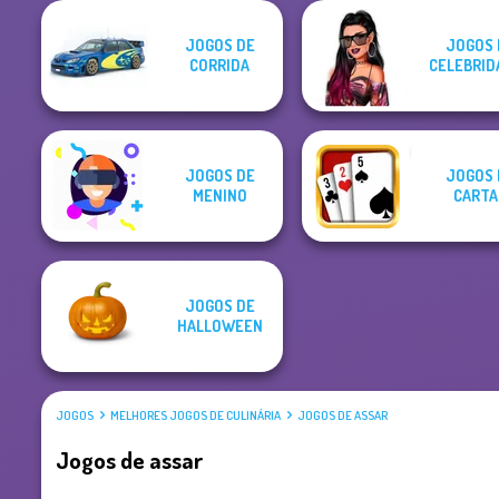
JOGOS DE
JOGOS 
CORRIDA
CELEBRID
JOGOS DE
JOGOS 
MENINO
CARTA
JOGOS DE
HALLOWEEN
JOGOS
MELHORES JOGOS DE CULINÁRIA
JOGOS DE ASSAR
Jogos de assar