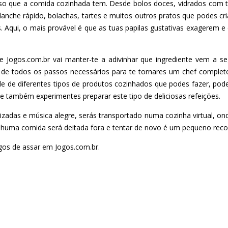
o que a comida cozinhada tem. Desde bolos doces, vidrados com to
lanche rápido, bolachas, tartes e muitos outros pratos que podes c
. Aqui, o mais provável é que as tuas papilas gustativas exagerem 
e Jogos.com.br vai manter-te a adivinhar que ingrediente vem a seg
r de todos os passos necessários para te tornares um chef complet
de de diferentes tipos de produtos cozinhados que podes fazer, pod
ue também experimentes preparar este tipo de deliciosas refeições.
adas e música alegre, serás transportado numa cozinha virtual, ond
nenhuma comida será deitada fora e tentar de novo é um pequeno rec
ogos de assar em Jogos.com.br.