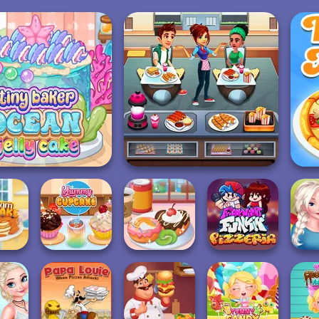
 Baker Ocean Jelly
Cake
Cooking Cafe Food Chef
S
 Cream
Yummy Donut
Than
ke
Yummy Cupcake
Factory
FNF Pizzeria
D