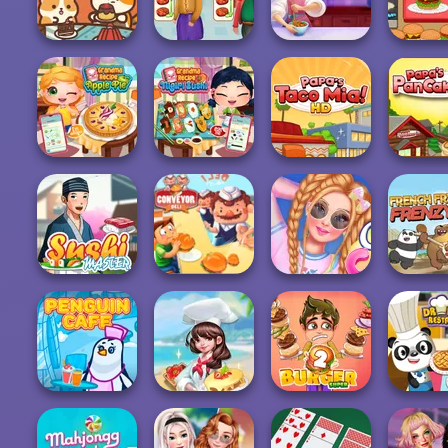
Papa's Bakeria
Right Mix
Cooking Festival
Scoope
Paws & Pals
Cooking
Cooking Live: Be
Ultra P
Diner
Madness
a Chef&Cook
Burge
Grandma Recipe
Grandma Recipe
Papa
Apple Pie
Nigiri Sushi
Papa's Taco Mia
Pancak
Cotton Candy
Sushi Master
Conveyor Deli
Store
French Fry