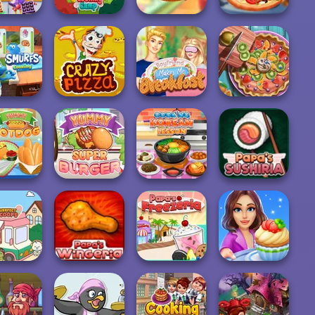
ummy
ocolate
Funny Cooking
Tasty Cupcakes
Real Pizza
actory
Camp
Cooking
Cooking
 Smurfs:
Boyfriend Makes
Pie Real Life
ooking
Crazy Pizza
Me Breakfast
Cooking
Yummy Super
Cooking Korean
y Hotdog
Burger
Lesson
Papa's Sushiria
Cooking Stories: