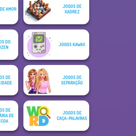
JOGOS DE
DE AMOR
XADREZ
OS DO
JOGOS KAWAII
OZEN
OS DE
JOGOS DE
LIDADE
SEPARAÇÃO
OS DE
JOGOS DE
ÁRIA DE
CAÇA-PALAVRAS
SCOA