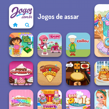
Jogos de assar
Tiny
Dora Cooking in
Strawberry
la Cucina
Shortcake
Caillou Chef
Papa's
Around the
Halloween
Tasty Ice
Cupcakeria
Worlds Pizza
Pizzeria
Panca