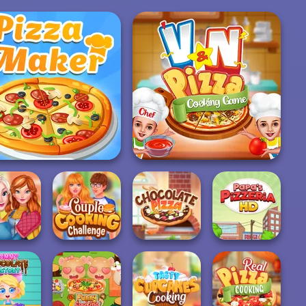
V And N Pizza Cooking
The Pizza Maker
Game
isters
ksgiving
Couple Cooking
inner
Challenge
Chocolate Pizza
Papa's Pizzeria