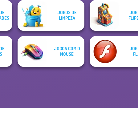
DE
JOGOS DE
JOG
ADES
LIMPEZA
FLIP
DE
JOGOS COM O
JOG
S
MOUSE
FL