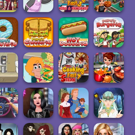
ect Scoops
Papa's Wingeria
Papa's Freezeria
Fun Cafe
 Bartender
Cooking Fast 3:
Cooking Fast
in's Gro...
Penguin Diner
Ribs and Panca...
Halloween
Papa's Hot
 Donuteria
Papa's Cheeseria
Doggeria
Papa's Burgeria
Sandwich
Cooking Fast 4
Waitress
Champion
Steak
Cooking Fast