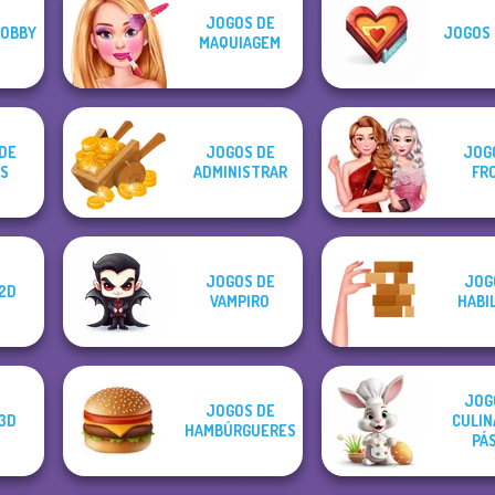
JOGOS DE
 OBBY
JOGOS 
MAQUIAGEM
DE
JOGOS DE
JOG
S
ADMINISTRAR
FR
JOGOS DE
JOG
2D
VAMPIRO
HABI
JOG
JOGOS DE
3D
CULIN
HAMBÚRGUERES
PÁ