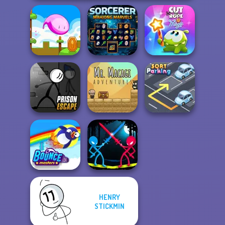
Sorcerer
Cut The Rope
Mini Steps
Mahjong Marvels
Magic
Prison Escape
Mr. Macagi
Online
Adventures
Sort Parking
HENRY
STICKMIN
Stick Duel:
Bouncemasters
Medieval Wars