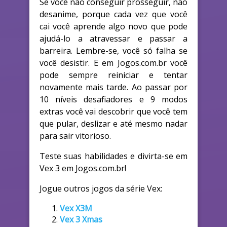
Se você não conseguir prosseguir, não
desanime, porque cada vez que você
cai você aprende algo novo que pode
ajudá-lo a atravessar e passar a
barreira. Lembre-se, você só falha se
você desistir. E em Jogos.com.br você
pode sempre reiniciar e tentar
novamente mais tarde. Ao passar por
10 níveis desafiadores e 9 modos
extras você vai descobrir que você tem
que pular, deslizar e até mesmo nadar
para sair vitorioso.
Teste suas habilidades e divirta-se em
Vex 3 em Jogos.com.br!
Jogue outros jogos da série Vex:
Vex X3M
Vex 3 Xmas