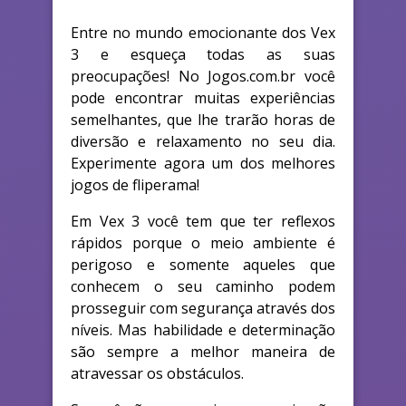
Entre no mundo emocionante dos Vex
3 e esqueça todas as suas
preocupações! No Jogos.com.br você
pode encontrar muitas experiências
semelhantes, que lhe trarão horas de
diversão e relaxamento no seu dia.
Experimente agora um dos melhores
jogos de fliperama!
Em Vex 3 você tem que ter reflexos
rápidos porque o meio ambiente é
perigoso e somente aqueles que
conhecem o seu caminho podem
prosseguir com segurança através dos
níveis. Mas habilidade e determinação
são sempre a melhor maneira de
atravessar os obstáculos.