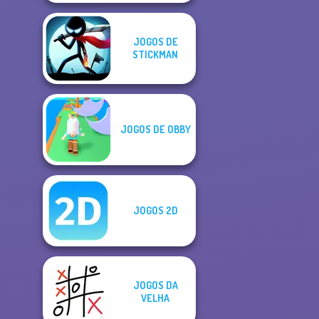
JOGOS DE
STICKMAN
JOGOS DE OBBY
JOGOS 2D
JOGOS DA
VELHA