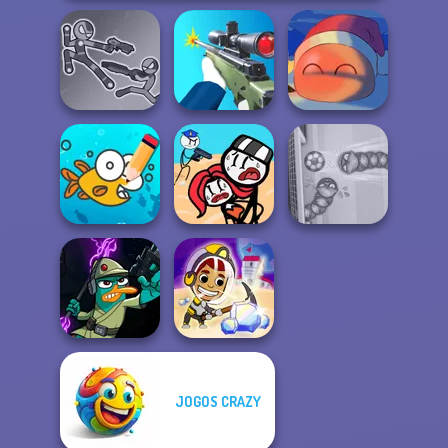
Stick Duel: Battle
Hero
Sniper Shooter 2
Fireblob Winter
Cute Coloring
Stickman
Games
Jailbreak Story
Soccer Snakes
JOGOS CRAZY
Agent P Rebel
Idle Miner Space
Spy
Rush