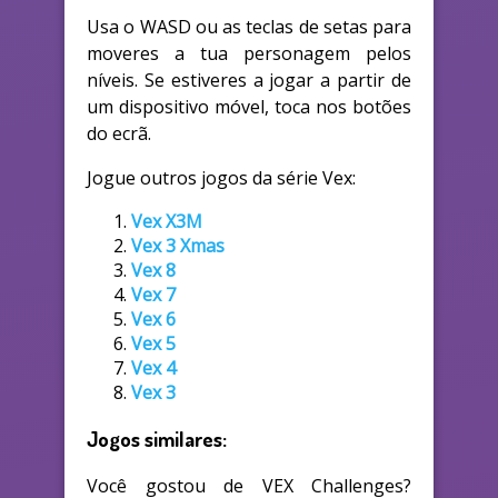
Usa o WASD ou as teclas de setas para
moveres a tua personagem pelos
níveis. Se estiveres a jogar a partir de
um dispositivo móvel, toca nos botões
do ecrã.
Jogue outros jogos da série Vex:
Vex X3M
Vex 3 Xmas
Vex 8
Vex 7
Vex 6
Vex 5
Vex 4
Vex 3
Jogos similares:
Você gostou de VEX Challenges?