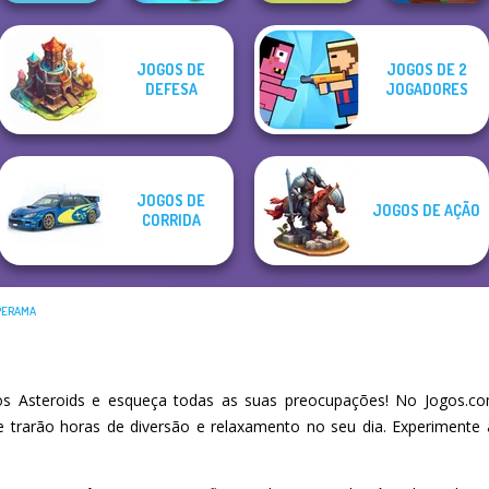
JOGOS DE
JOGOS DE 2
Cut The Rope
Alphabet Lore
Om Nom Tower
DEFESA
JOGADORES
Rise Up
Magic
Maze
3D
JOGOS DE
JOGOS DE AÇÃO
CORRIDA
PERAMA
 Asteroids e esqueça todas as suas preocupações! No Jogos.co
he trarão horas de diversão e relaxamento no seu dia. Experiment