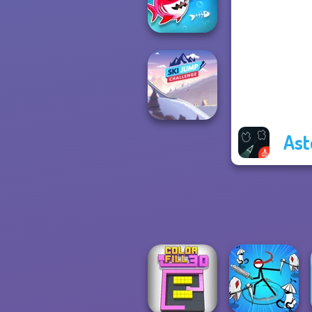
Train Miner
Fish Stab Getting
Big
Ast
Ski Jump
Challenge