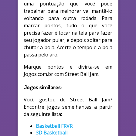
uma pontuação que você pode
trabalhar para melhorar vai mantê-lo
voltando para outra rodada. Para
marcar pontos, tudo o que você
precisa fazer é tocar na tela para fazer
seu jogador pular, e depois soltar para
chutar a bola. Acerte o tempo e a bola
passa pelo aro.
Marque pontos e divirta-se em
Jogos.com.br com Street Ball Jam.
Jogos similares:
Você gostou de Street Ball Jam?
Encontre jogos semelhantes a partir
da seguinte lista:
Basketball FRVR
3D Basketball