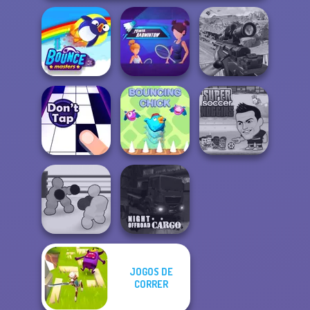
Power
Sniper Combat
Bouncemasters
Badminton
3D
Super Soccer
Don't Tap
Bouncing Chick
Noggins
JOGOS DE
Boxing Gang
Night OffRoad
CORRER
Stars
Cargo