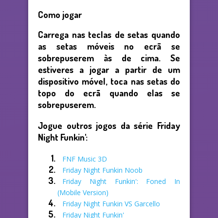
Como jogar
Carrega nas teclas de setas quando
as setas móveis no ecrã se
sobrepuserem às de cima. Se
estiveres a jogar a partir de um
dispositivo móvel, toca nas setas do
topo do ecrã quando elas se
sobrepuserem.
Jogue outros jogos da série Friday
Night Funkin':
FNF Music 3D
Friday Night Funkin Noob
Friday Night Funkin': Foned In
(Mobile Version)
Friday Night Funkin VS Garcello
Friday Night Funkin'