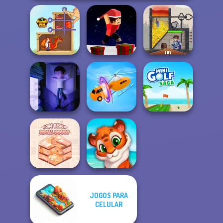
Parkour Block
Home Pin 1
Xmas Special
Rescue Hero
Cursed Dreams
Shape-shifting
Mini Golf Saga
JOGOS PARA
Home Design:
CELULAR
Small House
Mosaic Artimo