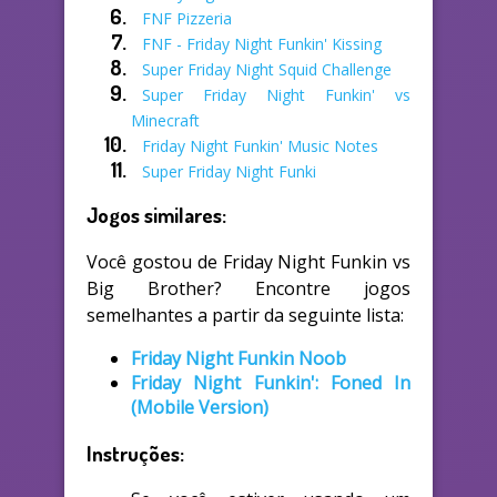
FNF Pizzeria
FNF - Friday Night Funkin' Kissing
Super Friday Night Squid Challenge
Super Friday Night Funkin' vs
Minecraft
Friday Night Funkin' Music Notes
Super Friday Night Funki
Jogos similares:
Você gostou de Friday Night Funkin vs
Big Brother? Encontre jogos
semelhantes a partir da seguinte lista:
Friday Night Funkin Noob
Friday Night Funkin': Foned In
(Mobile Version)
Instruções: