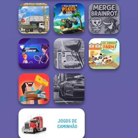
Hill Climb Pixel
The Cargo
Car
Merge Brainrot
Power
Super Hero
Badminton
Driving School
Dr. Panda Farm
JOGOS DE
Noob: Zombie
CAMINHÃO
Prison Escape
Real City Driver