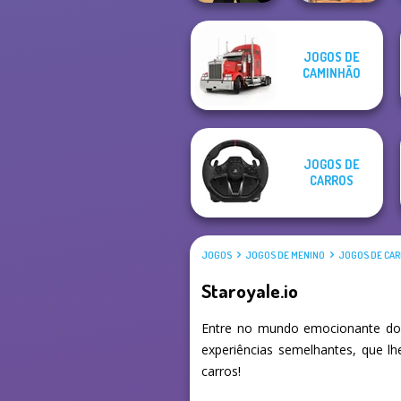
JOGOS DE
Super Hero
CAMINHÃO
Deadshot.io
Driving School
JOGOS DE
CARROS
JOGOS
JOGOS DE MENINO
JOGOS DE CA
Staroyale.io
Entre no mundo emocionante dos
experiências semelhantes, que l
carros!