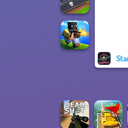
Drag Race 3D
Tanks 2D: Tank
Wars
Sta
Poxel.io