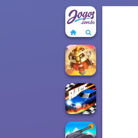
For Honor
Warriors io