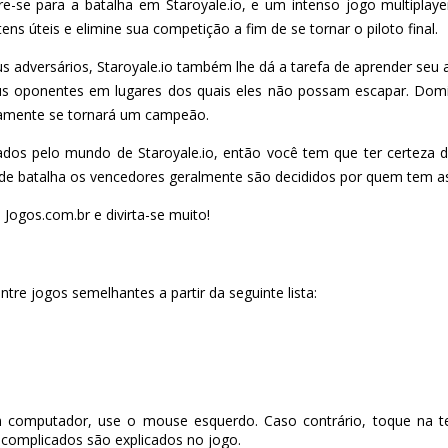
e-se para a batalha em Staroyale.io, e um intenso jogo multiplay
ens úteis e elimine sua competição a fim de se tornar o piloto final.
adversários, Staroyale.io também lhe dá a tarefa de aprender seu a
seus oponentes em lugares dos quais eles não possam escapar. Do
tamente se tornará um campeão.
hados pelo mundo de Staroyale.io, então você tem que ter certeza 
de batalha os vencedores geralmente são decididos por quem tem a
 Jogos.com.br e divirta-se muito!
tre jogos semelhantes a partir da seguinte lista:
 computador, use o mouse esquerdo. Caso contrário, toque na te
complicados são explicados no jogo.