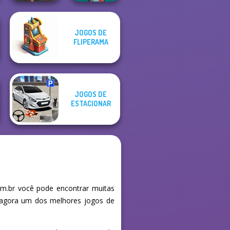
JOGOS DE
FLIPERAMA
Real City Driver
Tower Fall
JOGOS DE
ESTACIONAR
m.br você pode encontrar muitas
e agora um dos melhores jogos de