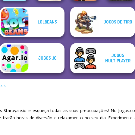
LOLBEANS
JOGOS DE TIRO
Idle Miner Space
Real Drift
Go Escape
Rush
Western Sniper
Multiplayer
JOGOS
JOGOS .IO
MULTIPLAYER
RROS
 Staroyale.io e esqueça todas as suas preocupações! No Jogos.co
he trarão horas de diversão e relaxamento no seu dia. Experiment