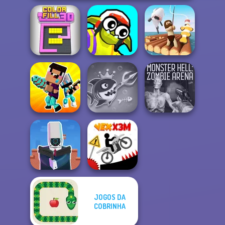
Funny Blade &
Color Fill 3D
Magic
Raft Life
Noob vs Pro
Fish Stab Getting
Monster Hell:
Challenge
Big
Zombie Arena
JOGOS DA
Cameraman vs
COBRINHA
Toilets Puzzle
Vex X3M