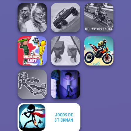
Fighter Legends
Hill Climbing
Highway Crazy
Duo
Mania
Bike
Who Dies Last
Push The Colors
Bike Jump
JOGOS DE
Stick Duel: Battle
STICKMAN
Hero
Cursed Dreams