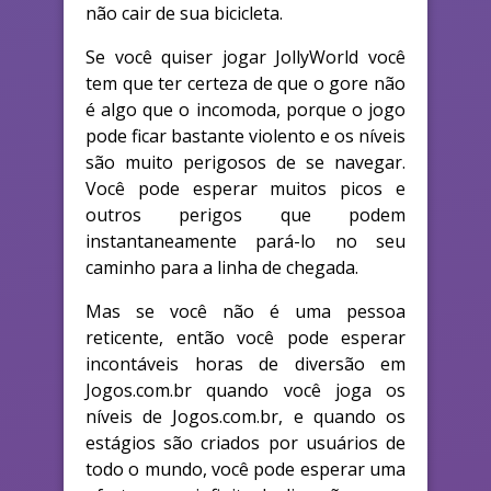
não cair de sua bicicleta.
Se você quiser jogar JollyWorld você
tem que ter certeza de que o gore não
é algo que o incomoda, porque o jogo
pode ficar bastante violento e os níveis
são muito perigosos de se navegar.
Você pode esperar muitos picos e
outros perigos que podem
instantaneamente pará-lo no seu
caminho para a linha de chegada.
Mas se você não é uma pessoa
reticente, então você pode esperar
incontáveis horas de diversão em
Jogos.com.br quando você joga os
níveis de Jogos.com.br, e quando os
estágios são criados por usuários de
todo o mundo, você pode esperar uma