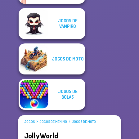
JOGOS DE
VAMPIRO
JOGOS DE MOTO
JOGOS DE
BOLAS
JOGOS
JOGOS DE MENINO
JOGOS DE MOTO
JollyWorld