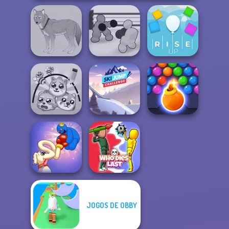
Boxing Gang
Wolf Maker
Stars
Rise Up
Ski Jump
Bubble Shooter
Protect My Dog 3
Challenge
HD 3
JOGOS DE OBBY
Long Dog - Long
Nose
Who Dies Last