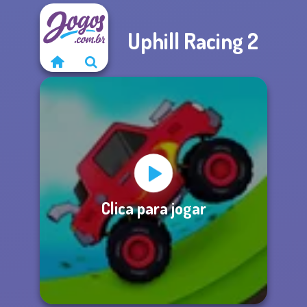
Uphill Racing 2
Clica para jogar