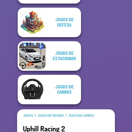
JOGOS DE
DEFESA
JOGOS DE
ESTACIONAR
JOGOS DE
CARROS
JOGOS
JOGOS DE MENINO
JOGOS DE CARROS
Uphill Racing 2