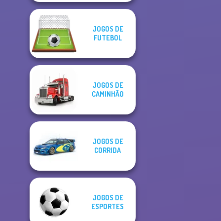
JOGOS DE
FUTEBOL
JOGOS DE
CAMINHÃO
JOGOS DE
CORRIDA
JOGOS DE
ESPORTES