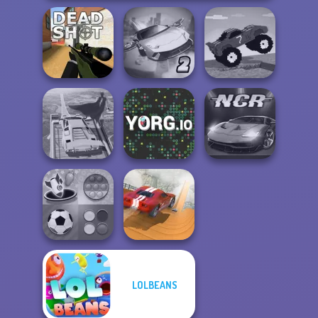
Ultimate Flying
Funny Mad
Deadshot.io
Car 2
Racing
Super Hero
Driving School
YORG.io
Night City Racing
LOLBEANS
Mind Games for
City Driver:
2-3-4 Player
Destroy Car