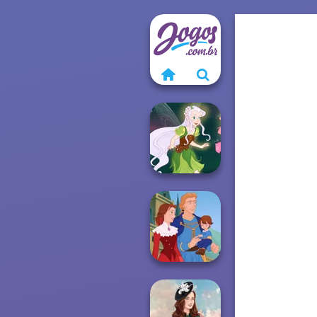
Pixie Friends