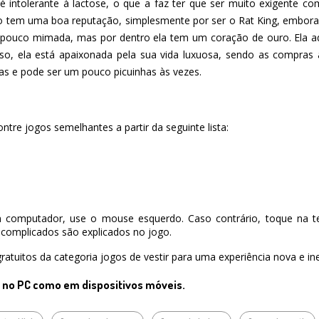
t é intolerante à lactose, o que a faz ter que ser muito exigente c
o tem uma boa reputação, simplesmente por ser o Rat King, embora
um pouco mimada, mas por dentro ela tem um coração de ouro. Ela
so, ela está apaixonada pela sua vida luxuosa, sendo as compras 
as e pode ser um pouco picuinhas às vezes.
ntre jogos semelhantes a partir da seguinte lista:
 computador, use o mouse esquerdo. Caso contrário, toque na te
complicados são explicados no jogo.
ratuitos da categoria jogos de vestir para uma experiência nova e ine
o no PC como em dispositivos móveis.