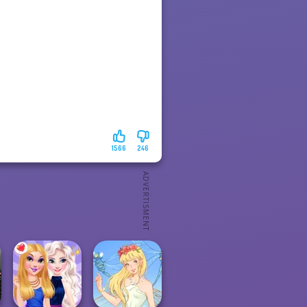
1566
246