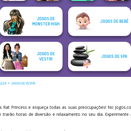
Fashion Wars
JOGOS DE
JOGOS DE BEBÊ
Sisters Together
BFFs' Birthday
Organization
Monochrome Vs
MONSTER HIGH
Forever
Bash For Babs
Princess
Rai...
JOGOS DE
JOGOS DE SPA
VESTIR
LEZA
JOGOS DE VESTIR
 Rat Princess e esqueça todas as suas preocupações! No Jogos.co
he trarão horas de diversão e relaxamento no seu dia. Experiment