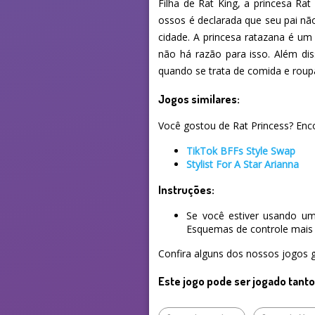
Filha de Rat King, a princesa Ra
ossos é declarada que seu pai nã
cidade. A princesa ratazana é 
não há razão para isso. Além dis
quando se trata de comida e roup
Jogos similares:
Você gostou de Rat Princess? Enco
TikTok BFFs Style Swap
Stylist For A Star Arianna
Instruções:
Se você estiver usando um
Esquemas de controle mais 
Confira alguns dos nossos jogos g
Este jogo pode ser jogado tant