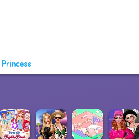
 Princess