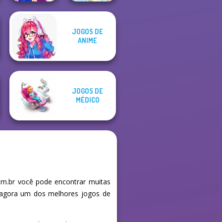
JOGOS DE
ANIME
BFFs Night Out
Thumbelina
JOGOS DE
MÉDICO
m.br você pode encontrar muitas
e agora um dos melhores jogos de