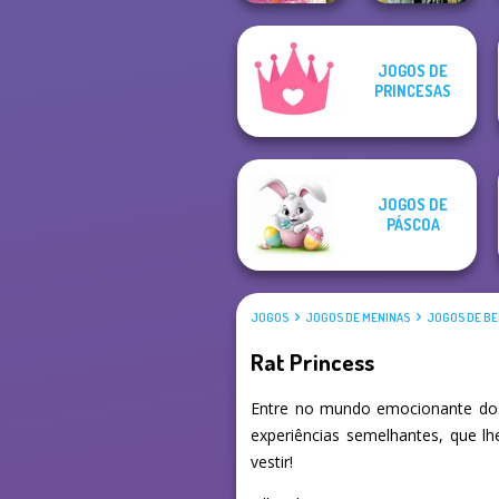
JOGOS DE
Casual Weekend
Dark Mage
PRINCESAS
Fashionistas
Creator
JOGOS DE
PÁSCOA
JOGOS
JOGOS DE MENINAS
JOGOS DE BE
Rat Princess
Entre no mundo emocionante dos
experiências semelhantes, que l
vestir!