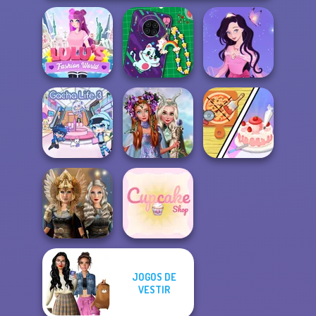
Lulus Fashion
DIY Phone Case
Dress up Azalea
World
Shop
5
Princesses
Dolly's
Fantasy
Restaurant
Gacha Life 3
Makeover
Organising
JOGOS DE
Norse
VESTIR
Goddesses
Cupcake Shop