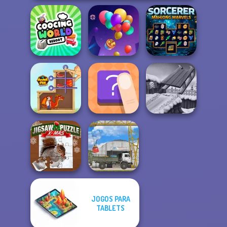
Cooking World
Sorcerer
Reborn
Balloon Match 3D
Mahjong Marvels
Home Pin 1
The Shape
Snow Ride 3D
JOGOS PARA
Jigsaw Puzzle
TABLETS
XMas
The Cargo