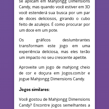
se aplicam em Mahjongg Dimensions
Candy, mas quando você estiver em 3D
você estenderá sua busca por um par
de doces deliciosos, girando o cubo
feito de azulejos. É como procurar por
um doce em um pote.
Os gráficos deslumbrantes
transformam este jogo em uma
experiência deliciosa, mas eles terão
um impacto no seu crescente apetite.
Aproveite um jogo de mahjong cheio
de cor e doçura em Jogos.com.br e
jogue Mahjongg Dimensions Candy.
Jogos similares:
Você gostou de Mahjongg Dimensions
Candy? Encontre jogos semelhantes a