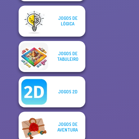
JOGOS DE
LÓGICA
JOGOS DE
TABULEIRO
JOGOS 2D
JOGOS DE
AVENTURA