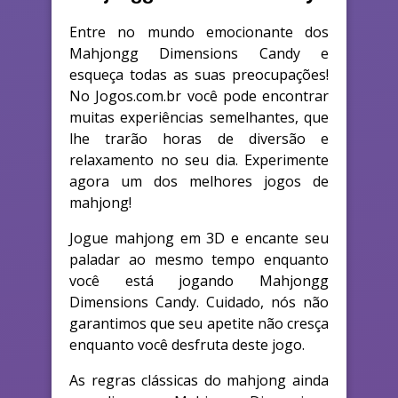
Entre no mundo emocionante dos
Mahjongg Dimensions Candy e
esqueça todas as suas preocupações!
No Jogos.com.br você pode encontrar
muitas experiências semelhantes, que
lhe trarão horas de diversão e
relaxamento no seu dia. Experimente
agora um dos melhores jogos de
mahjong!
Jogue mahjong em 3D e encante seu
paladar ao mesmo tempo enquanto
você está jogando Mahjongg
Dimensions Candy. Cuidado, nós não
garantimos que seu apetite não cresça
enquanto você desfruta deste jogo.
As regras clássicas do mahjong ainda