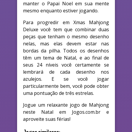
manter o Papai Noel em sua mente
mesmo enquanto estiver jogando.
Para progredir em Xmas Mahjong
Deluxe você tem que combinar duas
peças que tenham o mesmo desenho
nelas, mas elas devem estar nas
bordas da pilha. Todos os desenhos
têm um tema de Natal, e ao final de
seus 24 níveis você certamente se
lembrará de cada desenho nos
azulejos. E se você jogar
particularmente bem, você pode obter
uma pontuação de três estrelas.
Jogue um relaxante jogo de Mahjong
neste Natal em Jogos.com.br e
aproveite suas férias!
Jogos similares: