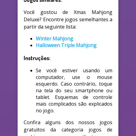
Você gostou de Xmas Mahjong
Deluxe? Encontre jogos semelhantes a
partir da seguinte lista:
Winter Mahjong
Halloween Triple Mahjong
Instruções:
Se você estiver usando um
computador, use o mouse
esquerdo. Caso contrário, toque
na tela do seu smartphone ou
tablet. Esquemas de controle
mais complicados são explicados
no jogo.
Confira alguns dos nossos jogos
gratuitos da categoria jogos de