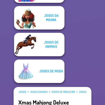
JOGOS DA
MOANA
JOGOS DE
ANIMAIS
JOGOS DE MODA
JOGOS
JOGOS CASUAIS
JOGOS DE TABULEIRO
JOGOS DE MAHJONG
Xmas Mahjong Deluxe