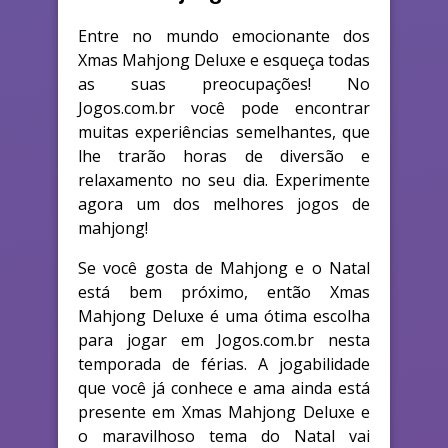
Entre no mundo emocionante dos
Xmas Mahjong Deluxe e esqueça todas
as suas preocupações! No
Jogos.com.br você pode encontrar
muitas experiências semelhantes, que
lhe trarão horas de diversão e
relaxamento no seu dia. Experimente
agora um dos melhores jogos de
mahjong!
Se você gosta de Mahjong e o Natal
está bem próximo, então Xmas
Mahjong Deluxe é uma ótima escolha
para jogar em Jogos.com.br nesta
temporada de férias. A jogabilidade
que você já conhece e ama ainda está
presente em Xmas Mahjong Deluxe e
o maravilhoso tema do Natal vai