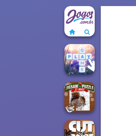
Bubble Letters
Jigsaw Puzzle