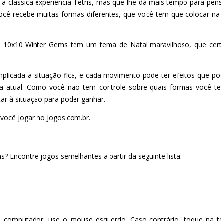
 clássica experiência Tetris, mas que lhe dá mais tempo para pen
cê recebe muitas formas diferentes, que você tem que colocar na
, 10x10 Winter Gems tem um tema de Natal maravilhoso, que cert
plicada a situação fica, e cada movimento pode ter efeitos que
da atual. Como você não tem controle sobre quais formas você ter
r à situação para poder ganhar.
 você jogar no Jogos.com.br.
 Encontre jogos semelhantes a partir da seguinte lista:
 computador, use o mouse esquerdo. Caso contrário, toque na te