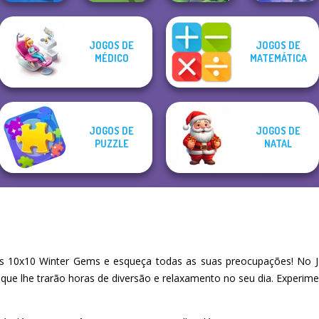
Mahjong
JOGOS DE
JOGOS DE
Christmas
MÉDICO
MATEMÁTICA
Parking Jam
Pool Master 3D
Crystal Connect
Holiday
JOGOS DE
JOGOS DE
PUZZLE
NATAL
 10x10 Winter Gems e esqueça todas as suas preocupações! No J
 que lhe trarão horas de diversão e relaxamento no seu dia. Experi