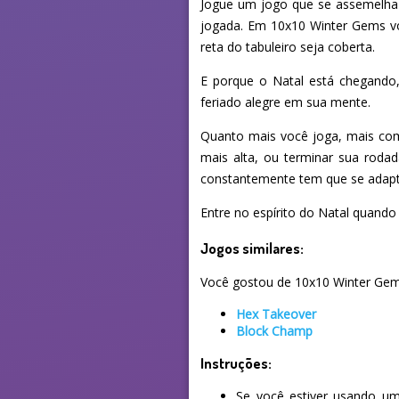
Jogue um jogo que se assemelha à
jogada. Em 10x10 Winter Gems vo
reta do tabuleiro seja coberta.
E porque o Natal está chegando
feriado alegre em sua mente.
Quanto mais você joga, mais com
mais alta, ou terminar sua roda
constantemente tem que se adapta
Entre no espírito do Natal quando
Jogos similares:
Você gostou de 10x10 Winter Gems?
Hex Takeover
Block Champ
Instruções:
Se você estiver usando um