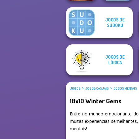
Mahjong at
JOGOS DE
Home -
SUDOKU
Christmas Ed...
Fireblob Winter
JOGOS DE
LÓGICA
JOGOS
JOGOS CASUAIS
JOGOS MENTAIS
10x10 Winter Gems
Entre no mundo emocionante dos
muitas experiências semelhantes,
mentais!