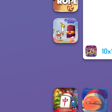
XMas
Cut the Rope
10x
Art Puzzle Master