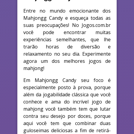
Entre no mundo emocionante dos
Mahjongg Candy e esqueça todas as
suas preocupações! No Jogos.com.br
você pode encontrar muitas
experiências semelhantes, que lhe
trarão horas de diversão e
relaxamento no seu dia. Experimente
agora um dos melhores jogos de
mahjong!
Em Mahjongg Candy seu foco é
especialmente posto à prova, porque
além da jogabilidade clássica que você
conhece e ama do incrível jogo de
mahjong você também tem que lutar
contra seu desejo por doces, porque
aqui você tem que combinar duas
guloseimas deliciosas a fim de retirá-