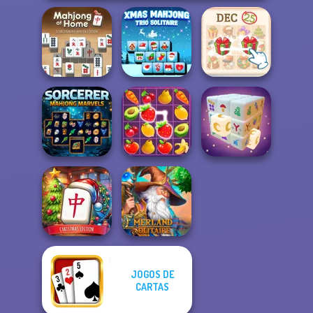
Mahjong At
Home -
Xmas Mahjong
KrisMas Mahjong
Scandinavian...
Trio Solitaire
2
Sorcerer
Mahjong Marvels
Fruit Mahjong
Mystic Mahjong
JOGOS DE
Mahjong at
Home -
CARTAS
Emerland
Christmas Ed...
Solitaire