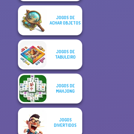
JOGOS DE
ACHAR OBJETOS
JOGOS DE
TABULEIRO
JOGOS DE
MAHJONG
JOGOS
DIVERTIDOS