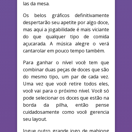
las da mesa.
Os belos gráficos definitivamente
despertarão seu apetite por algo doce,
mas aqui a jogabilidade é mais viciante
do que qualquer tipo de comida
açucarada. A música alegre o verá
cantarolar em pouco tempo também.
Para ganhar o nível você tem que
combinar duas peças de doces que são
do mesmo tipo, um par de cada vez.
Uma vez que você retire todos eles,
você vai para o próximo nível. Você só
pode selecionar os doces que estão na
borda da pilha, então pense
cuidadosamente como você gerencia
seu layout.
Jogue outro grande jogo de mahjong