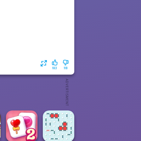
103
118