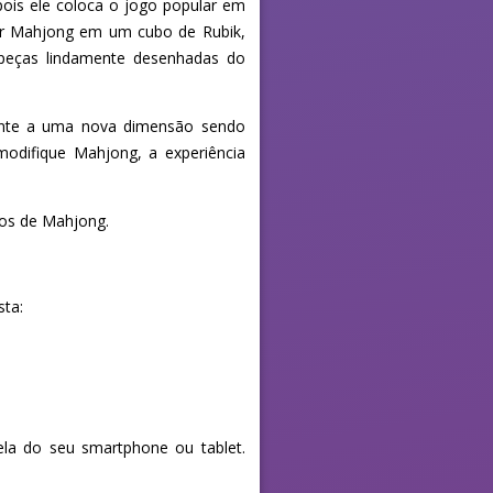
is ele coloca o jogo popular em
r Mahjong em um cubo de Rubik,
peças lindamente desenhadas do
ente a uma nova dimensão sendo
odifique Mahjong, a experiência
gos de Mahjong.
sta:
la do seu smartphone ou tablet.