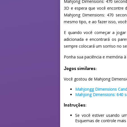
Mahjong Dimensions: 470 second
3D e espera que você encontre
Mahjong Dimensions: 470 secon
mesmo tipo, e ao fazer isso, voc
E quando você começar a jogar
adicionada e encontrará os par
sempre colocará um sorriso no se
Ponha sua paciência e memória à 
Jogos similares:
Você gostou de Mahjong Dimension
Mahjongg Dimensions Can
Mahjong Dimensions: 640 
Instruções:
Se você estiver usando um
Esquemas de controle mais 