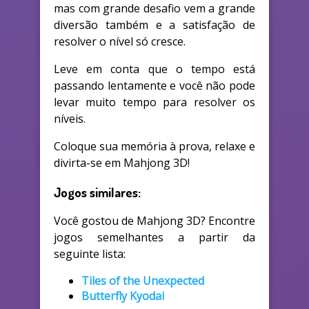
mas com grande desafio vem a grande
diversão também e a satisfação de
resolver o nível só cresce.
Leve em conta que o tempo está
passando lentamente e você não pode
levar muito tempo para resolver os
níveis.
Coloque sua memória à prova, relaxe e
divirta-se em Mahjong 3D!
Jogos similares:
Você gostou de Mahjong 3D? Encontre
jogos semelhantes a partir da
seguinte lista:
Tiles of the Unexpected
Butterfly Kyodai