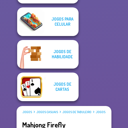
JOGOS PARA
CELULAR
JOGOS DE
HABILIDADE
JOGOS DE
CARTAS
JOGOS
JOGOS CASUAIS
JOGOS DE TABULEIRO
JOGOS DE MAHJONG
Mahjong Firefly