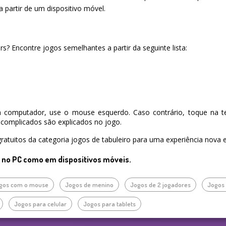
a partir de um dispositivo móvel.
? Encontre jogos semelhantes a partir da seguinte lista:
 computador, use o mouse esquerdo. Caso contrário, toque na te
complicados são explicados no jogo.
ratuitos da categoria jogos de tabuleiro para uma experiência nova e
o no PC como em dispositivos móveis.
gos com o mouse
Jogos de menino
Jogos de 2 jogadores
Jogos 
Jogos para celular
Jogos para tablets