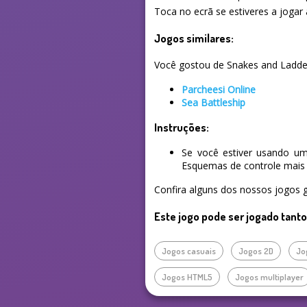
Toca no ecrã se estiveres a jogar 
Jogos similares:
Você gostou de Snakes and Ladders
Parcheesi Online
Sea Battleship
Instruções:
Se você estiver usando um
Esquemas de controle mais 
Confira alguns dos nossos jogos g
Este jogo pode ser jogado tant
Jogos casuais
Jogos 2D
Jo
Jogos HTML5
Jogos multiplayer