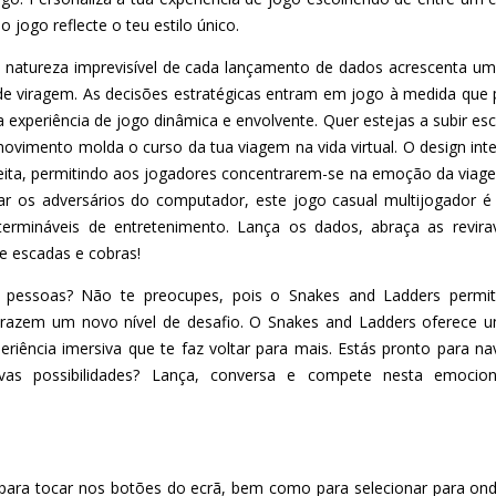
 jogo reflecte o teu estilo único.
 natureza imprevisível de cada lançamento de dados acrescenta u
de viragem. As decisões estratégicas entram em jogo à medida que 
 experiência de jogo dinâmica e envolvente. Quer estejas a subir e
ovimento molda o curso da tua viagem na vida virtual. O design intera
eita, permitindo aos jogadores concentrarem-se na emoção da viagem.
r os adversários do computador, este jogo casual multijogador é 
termináveis de entretenimento. Lança os dados, abraça as revir
de escadas e cobras!
s pessoas? Não te preocupes, pois o Snakes and Ladders permit
razem um novo nível de desafio. O Snakes and Ladders oferece um
periência imersiva que te faz voltar para mais. Estás pronto para n
as possibilidades? Lança, conversa e compete nesta emocion
 para tocar nos botões do ecrã, bem como para selecionar para onde