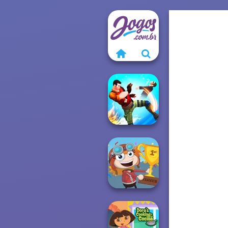
Gang Brawlers