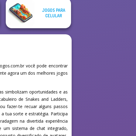
JOGOS PARA
CELULAR
ogos.com.br você pode encontrar
mente agora um dos melhores jogos
das simbolizam oportunidades e as
tabuleiro de Snakes and Ladders,
ou fazer-te recuar alguns passos
 tua sorte e estratégia. Participa
adagem na divertida experiência
e um sistema de chat integrado,
njunto diversificado de avatares,