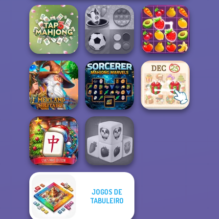
Mind Games for
Tap 3 Mahjong
2-3-4 Player
Fruit Mahjong
Emerland
Sorcerer
KrisMas Mahjong
Solitaire
Mahjong Marvels
2
JOGOS DE
Mahjong at
Home -
TABULEIRO
Farm Mahjong
Christmas Ed...
3D