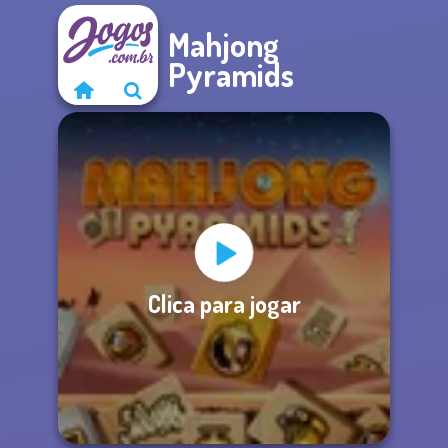
Mahjong
Pyramids
Clica para jogar