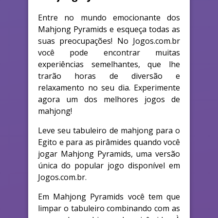
Entre no mundo emocionante dos
Mahjong Pyramids e esqueça todas as
suas preocupações! No Jogos.com.br
você pode encontrar muitas
experiências semelhantes, que lhe
trarão horas de diversão e
relaxamento no seu dia. Experimente
agora um dos melhores jogos de
mahjong!
Leve seu tabuleiro de mahjong para o
Egito e para as pirâmides quando você
jogar Mahjong Pyramids, uma versão
única do popular jogo disponível em
Jogos.com.br.
Em Mahjong Pyramids você tem que
limpar o tabuleiro combinando com as