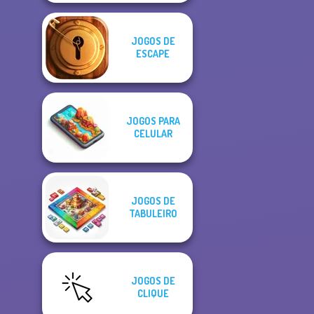
JOGOS DE
ESCAPE
JOGOS PARA
CELULAR
JOGOS DE
TABULEIRO
JOGOS DE
CLIQUE