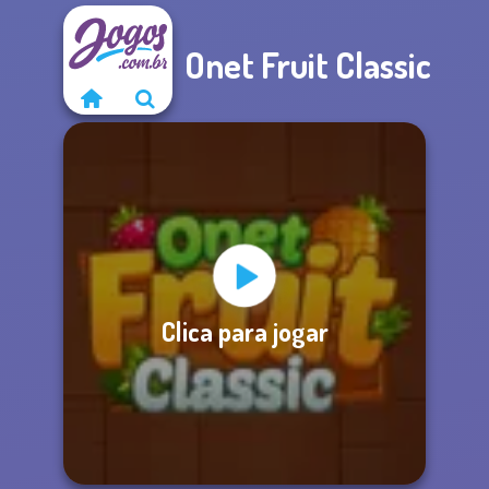
Onet Fruit Classic
Clica para jogar