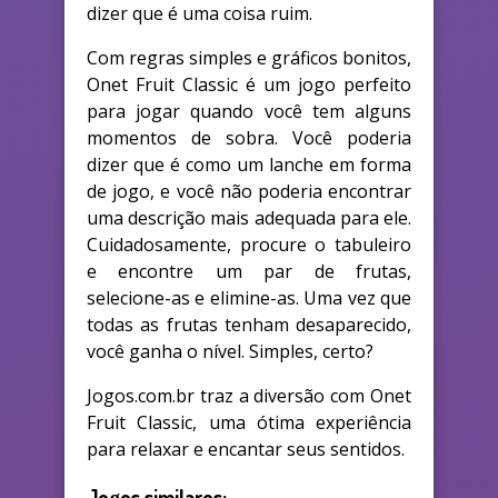
dizer que é uma coisa ruim.
Com regras simples e gráficos bonitos,
Onet Fruit Classic é um jogo perfeito
para jogar quando você tem alguns
momentos de sobra. Você poderia
dizer que é como um lanche em forma
de jogo, e você não poderia encontrar
uma descrição mais adequada para ele.
Cuidadosamente, procure o tabuleiro
e encontre um par de frutas,
selecione-as e elimine-as. Uma vez que
todas as frutas tenham desaparecido,
você ganha o nível. Simples, certo?
Jogos.com.br traz a diversão com Onet
Fruit Classic, uma ótima experiência
para relaxar e encantar seus sentidos.
Jogos similares: