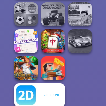
Super Soccer
Mind Games for
Monster Truck
Noggins
2-3-4 Player
Crazy Racing
Christmas
Cryptogram:
Mahjong at
Word Brain
Home -
Puzzle
Christmas Ed...
Grand Cyber City
JOGOS 2D
Emerland
Noob: Zombie
Solitaire
Prison Escape