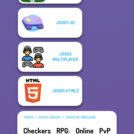
JOGOS 3D
JOGOS
MULTIPLAYER
JOGOS HTML5
JOGOS
JOGOS CASUAIS
JOGOS DE TABULEIRO
Checkers RPG: Online PvP