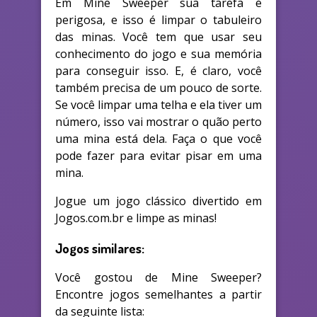
Em Mine Sweeper sua tarefa é
perigosa, e isso é limpar o tabuleiro
das minas. Você tem que usar seu
conhecimento do jogo e sua memória
para conseguir isso. E, é claro, você
também precisa de um pouco de sorte.
Se você limpar uma telha e ela tiver um
número, isso vai mostrar o quão perto
uma mina está dela. Faça o que você
pode fazer para evitar pisar em uma
mina.
Jogue um jogo clássico divertido em
Jogos.com.br e limpe as minas!
Jogos similares:
Você gostou de Mine Sweeper?
Encontre jogos semelhantes a partir
da seguinte lista: