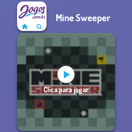
Mine Sweeper
Clica para jogar