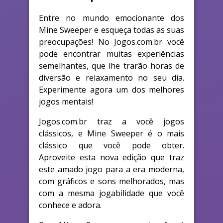
Entre no mundo emocionante dos
Mine Sweeper e esqueça todas as suas
preocupações! No Jogos.com.br você
pode encontrar muitas experiências
semelhantes, que lhe trarão horas de
diversão e relaxamento no seu dia.
Experimente agora um dos melhores
jogos mentais!
Jogos.com.br traz a você jogos
clássicos, e Mine Sweeper é o mais
clássico que você pode obter.
Aproveite esta nova edição que traz
este amado jogo para a era moderna,
com gráficos e sons melhorados, mas
com a mesma jogabilidade que você
conhece e adora.