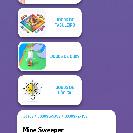
JOGOS DE
TABULEIRO
JOGOS DE OBBY
JOGOS DE
LÓGICA
JOGOS
JOGOS CASUAIS
JOGOS MENTAIS
Mine Sweeper