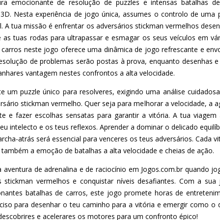
ura emocionante de resolução de puzzles e intensas batalhas d
3D. Nesta experiência de jogo única, assumes o controlo de uma
. A tua missão é enfrentar os adversários stickman vermelhos dese
e as tuas rodas para ultrapassar e esmagar os seus veículos em vár
 carros neste jogo oferece uma dinâmica de jogo refrescante e envo
 resolução de problemas serão postas à prova, enquanto desenhas e
nhares vantagem nestes confrontos a alta velocidade.
te um puzzle único para resolveres, exigindo uma análise cuidado
rsário stickman vermelho. Quer seja para melhorar a velocidade, a a
nte e fazer escolhas sensatas para garantir a vitória. A tua viagem
u intelecto e os teus reflexos. Aprender a dominar o delicado equilí
cha-atrás será essencial para venceres os teus adversários. Cada vitó
também a emoção de batalhas a alta velocidade e cheias de ação.
aventura de adrenalina e de raciocínio em Jogos.com.br quando jo
s stickman vermelhos e conquistar níveis desafiantes. Com a sua 
ionantes batalhas de carros, este jogo promete horas de entreteni
eciso para desenhar o teu caminho para a vitória e emergir como o
descobrires e acelerares os motores para um confronto épico!