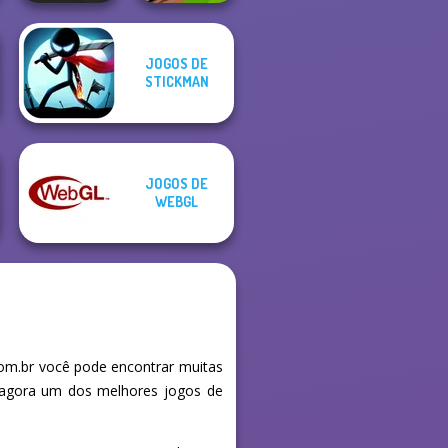
JOGOS DE
Prison Escape
Tanks 2D: Tank
STICKMAN
Online
Wars
JOGOS DE
WEBGL
om.br você pode encontrar muitas
e agora um dos melhores jogos de