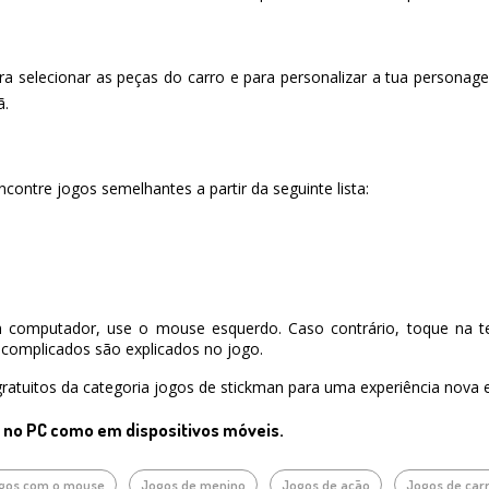
 selecionar as peças do carro e para personalizar a tua personagem
ã.
contre jogos semelhantes a partir da seguinte lista:
 computador, use o mouse esquerdo. Caso contrário, toque na te
complicados são explicados no jogo.
ratuitos da categoria jogos de stickman para uma experiência nova e
o no PC como em dispositivos móveis.
gos com o mouse
Jogos de menino
Jogos de ação
Jogos de car