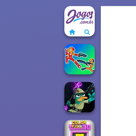
Stick Duel: Battle
Hero
Agent P Rebel