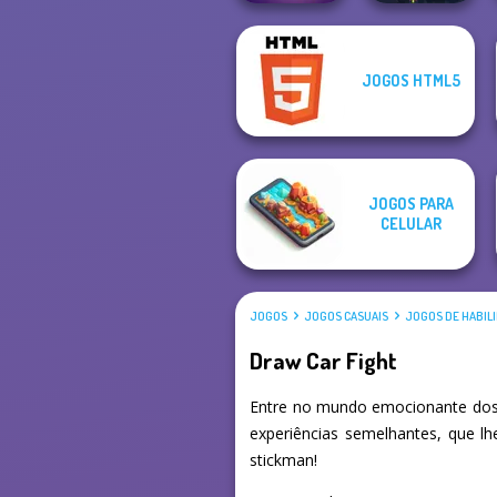
JOGOS HTML5
Mystic Mahjong
Twisty Lines
JOGOS PARA
CELULAR
JOGOS
JOGOS CASUAIS
JOGOS DE HABIL
Draw Car Fight
Entre no mundo emocionante dos 
experiências semelhantes, que l
stickman!