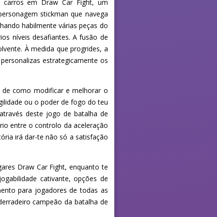
e carros em Draw Car Fight, um
 personagem stickman que navega
nhando habilmente várias peças do
ios níveis desafiantes. A fusão de
lvente. À medida que progrides, a
 personalizas estrategicamente os
sa de como modificar e melhorar o
gilidade ou o poder de fogo do teu
 através deste jogo de batalha de
brio entre o controlo da aceleração
ria irá dar-te não só a satisfação
gares Draw Car Fight, enquanto te
jogabilidade cativante, opções de
mento para jogadores de todas as
 derradeiro campeão da batalha de