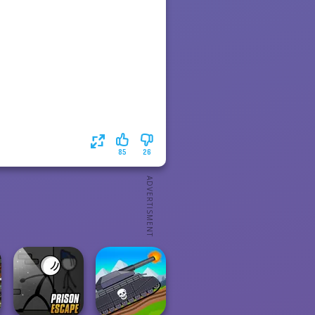
85
26