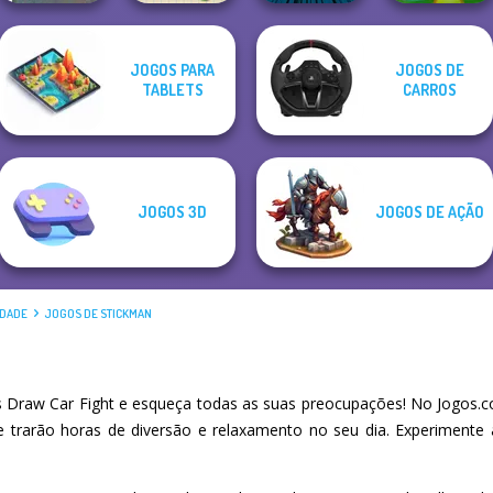
JOGOS PARA
JOGOS DE
Grand Extreme
Stickman The
3D Free Kick
TABLETS
CARROS
Racing
Paint It
Flash
World Cup 18
JOGOS 3D
JOGOS DE AÇÃO
IDADE
JOGOS DE STICKMAN
Draw Car Fight e esqueça todas as suas preocupações! No Jogos.c
he trarão horas de diversão e relaxamento no seu dia. Experiment