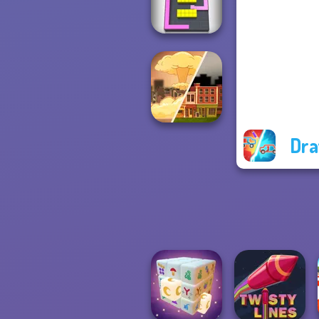
Spy
Color Fill 3D
Dra
End of War