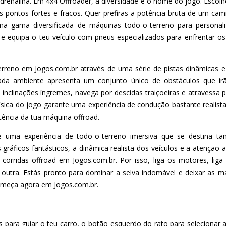
adrenalina. Em 4x4 Offroader, a diversidade é o nome do jogo. Escol
 pontos fortes e fracos. Quer prefiras a potência bruta de um cam
ma gama diversificada de máquinas todo-o-terreno para personali
e equipa o teu veículo com pneus especializados para enfrentar o
rreno em Jogos.com.br através de uma série de pistas dinâmicas e
ada ambiente apresenta um conjunto único de obstáculos que irã
 inclinações íngremes, navega por descidas traiçoeiras e atravessa
ísica do jogo garante uma experiência de condução bastante realis
istência da tua máquina offroad.
e uma experiência de todo-o-terreno imersiva que se destina t
 gráficos fantásticos, a dinâmica realista dos veículos e a atençã
 corridas offroad em Jogos.com.br. Por isso, liga os motores, lig
utra. Estás pronto para dominar a selva indomável e deixar as 
começa agora em Jogos.com.br.
 para guiar o teu carro, o botão esquerdo do rato para selecionar a