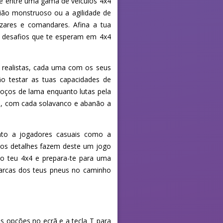
he entre uma gama de veículos 4x4
ião monstruoso ou a agilidade de
zares e comandares. Afina a tua
s desafios que te esperam em 4x4
 realistas, cada uma com os seus
o testar as tuas capacidades de
 poços de lama enquanto lutas pela
ta, com cada solavanco e abanão a
anto a jogadores casuais como a
o aos detalhes fazem deste um jogo
a o teu 4x4 e prepara-te para uma
marcas dos teus pneus no caminho
s opções no ecrã e a tecla T para