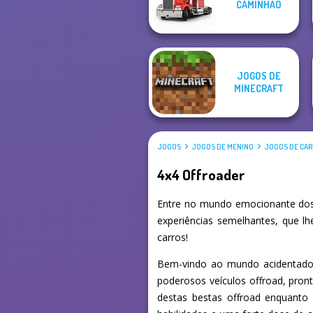
CAMINHÃO
Christmas
Multiplayer
JOGOS DE
MINECRAFT
JOGOS
JOGOS DE MENINO
JOGOS DE CA
4x4 Offroader
Entre no mundo emocionante dos 
experiências semelhantes, que l
carros!
Bem-vindo ao mundo acidentado d
poderosos veículos offroad, pronto
destas bestas offroad enquanto