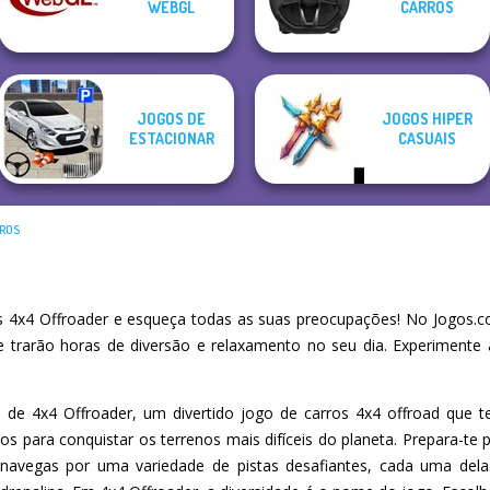
WEBGL
CARROS
Driving 3D
Grand Cyber City
Cowboy Swing
Backflip Maniac
JOGOS DE
JOGOS HIPER
ESTACIONAR
CASUAIS
RROS
4x4 Offroader e esqueça todas as suas preocupações! No Jogos.c
he trarão horas de diversão e relaxamento no seu dia. Experiment
e 4x4 Offroader, um divertido jogo de carros 4x4 offroad que t
s para conquistar os terrenos mais difíceis do planeta. Prepara-te p
 navegas por uma variedade de pistas desafiantes, cada uma dela