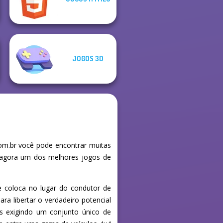
Vertigo City
Mystical Blade 3D
JOGOS 3D
om.br você pode encontrar muitas
e agora um dos melhores jogos de
e coloca no lugar do condutor de
ara libertar o verdadeiro potencial
s exigindo um conjunto único de