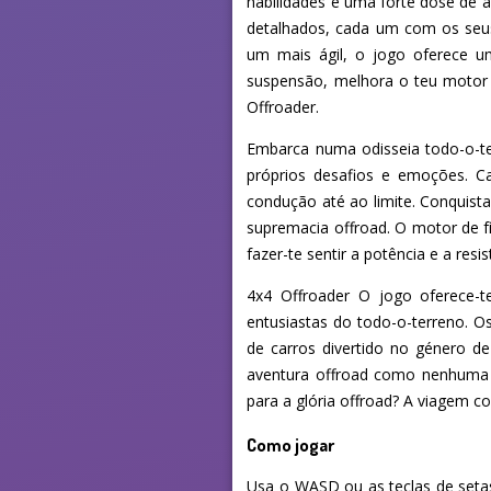
habilidades e uma forte dose de 
detalhados, cada um com os seus
um mais ágil, o jogo oferece u
suspensão, melhora o teu motor 
Offroader.
Embarca numa odisseia todo-o-te
próprios desafios e emoções. C
condução até ao limite. Conquista
supremacia offroad. O motor de f
fazer-te sentir a potência e a res
4x4 Offroader O jogo oferece-t
entusiastas do todo-o-terreno. Os
de carros divertido no género de
aventura offroad como nenhuma o
para a glória offroad? A viagem 
Como jogar
Usa o WASD ou as teclas de setas