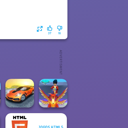
37
16
JOGOS HTML5
Madness Driver