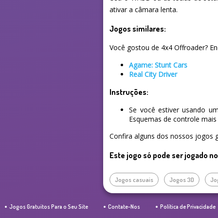
ativar a câmara lenta.
Jogos similares:
Você gostou de 4x4 Offroader? Enc
Agame: Stunt Cars
Real City Driver
Instruções:
Se você estiver usando um
Esquemas de controle mais 
Confira alguns dos nossos jogos g
Este jogo só pode ser jogado n
Jogos casuais
Jogos 3D
Jo
Jogos Gratuitos Para o Seu Site
Contate-Nos
Política de Privacidade