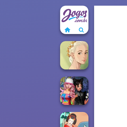
Natural Girl
Portrait
Spin The Bottle