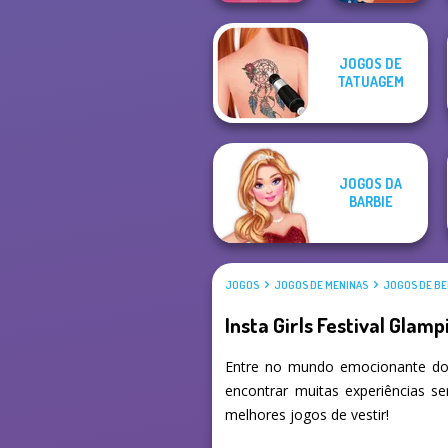
JOGOS DE
Extreme
ASMR Nail
TATUAGEM
Makeover
Treatment
JOGOS DA
BARBIE
JOGOS
JOGOS DE MENINAS
JOGOS DE BE
Insta Girls Festival Glamp
Entre no mundo emocionante dos
encontrar muitas experiências s
melhores jogos de vestir!