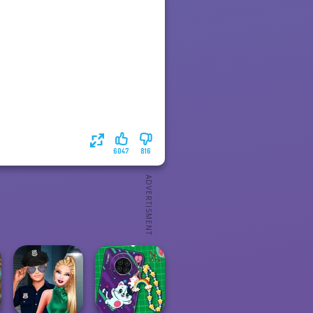
6047
816