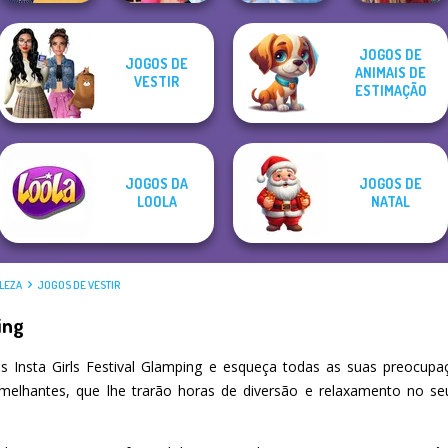
JOGOS DE
The Princess
JOGOS DE
ANIMAIS DE
Sent To The
BFFs Vs Bullies:
Cooking Stories:
VESTIR
Futur...
Fashion Rival...
Fun Cafe
ESTIMAÇÃO
Medieval Doll
JOGOS DA
JOGOS DE
LOOLA
NATAL
LEZA
JOGOS DE VESTIR
ing
 Insta Girls Festival Glamping e esqueça todas as suas preocupa
emelhantes, que lhe trarão horas de diversão e relaxamento no s