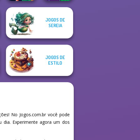
JOGOS DE
Style Police
DIY Phone Case
SEREIA
Officer
Shop
JOGOS DE
ESTILO
ções! No Jogos.com.br você pode
eu dia. Experimente agora um dos