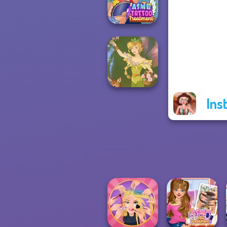
Style Exchange...
ASMR Tattoo
Treatment
Ins
Vintage Fairy