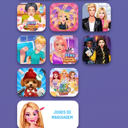
ASMR Beauty
Extreme
Roomies Blind
Japanese Spa
Makeover
Date
Knee Case
ASMR Beauty
Hogwarts
Simulator
Superstar
Princesses
JOGOS DE
MAQUIAGEM
Pet Salon 2
BFF Math Class