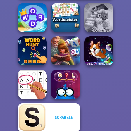
Word Connect
Words With Prof.
Puzzle
Wordmeister
Wisely
Word Scramble:
Speed Typing
Word Hunt
Family Tales
Test
SCRABBLE
Letters Match
Words with Owl