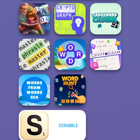
Word Scramble:
Casual
Family Tales
Cryptograph
Crossword
Cryptogram:
Word Connect
Word Brain
Phrasle Master
Puzzle
Puzzle
SCRABBLE
Words From
Words: Sea
Word Hunt