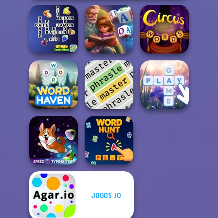
Image
Word Scramble:
Crossword
Family Tales
Circus Words
Word Haven
Phrasle Master
Bubble Letters
JOGOS .IO
Speed Typing
Test
Word Hunt