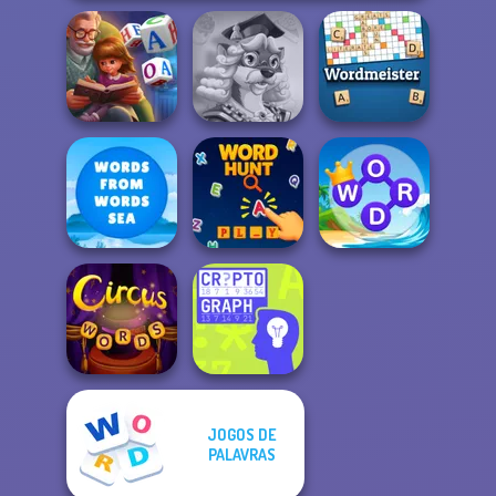
Word Scramble:
Words With Prof.
Family Tales
Wisely
Wordmeister
Words From
Word Connect
Words: Sea
Word Hunt
Puzzle
JOGOS DE
PALAVRAS
Circus Words
Cryptograph