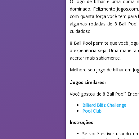
O jogo de bilhar é uma ótima 
dominado. Felizmente Jogos.com.b
com quanta força você tem para 
algumas rodadas de 8 Ball Pool 
cuidadoso.
8 Ball Pool permite que você jogu
a experiência seja. Uma maneira
acertar mais sabiamente.
Melhore seu jogo de bilhar em Jog
Jogos similares:
Você gostou de 8 Ball Pool? Encont
Billiard Blitz Challenge
Pool Club
Instruções:
Se você estiver usando um