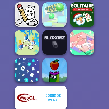
Solitaire Classic
Egg Adventure
Green Ball
Christmas
Organization
State Connect
Bloxorz
Princess
JOGOS DE
WEBGL
Words Match
Apple Worm