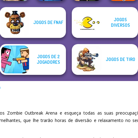
Ghoulish To
JOGOS
JOGOS DE FNAF
Gorgeous Cool
Noob vs Pro
DIVERSOS
Zomb...
Murder
Deadshot.io
Challenge
JOGOS DE 2
JOGOS DE TIRO
JOGADORES
O
os Zombie Outbreak Arena e esqueça todas as suas preocupaçõ
emelhantes, que lhe trarão horas de diversão e relaxamento no s