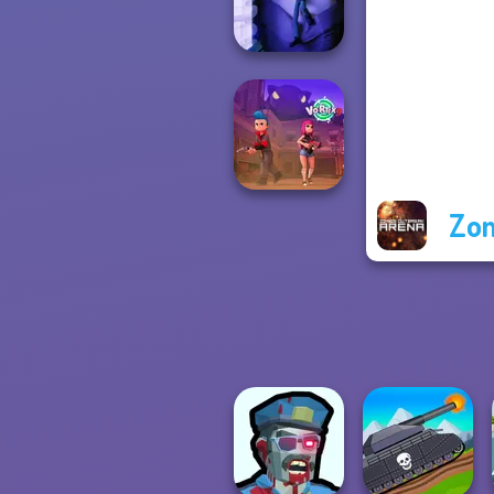
Zombie Arena
Cursed Dreams
Zom
Vortex 9