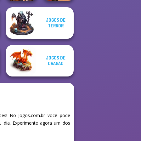
JOGOS DE
FNAF Horror At
TERROR
Home
Western Sniper
JOGOS DE
DRAGÃO
es! No Jogos.com.br você pode
eu dia. Experimente agora um dos