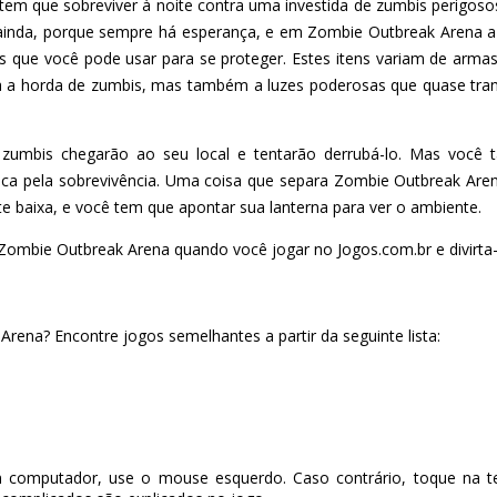
m que sobreviver à noite contra uma investida de zumbis perigoso
 ainda, porque sempre há esperança, e em Zombie Outbreak Arena 
tens que você pode usar para se proteger. Estes itens variam de arma
a horda de zumbis, mas também a luzes poderosas que quase tra
 zumbis chegarão ao seu local e tentarão derrubá-lo. Mas você
ca pela sobrevivência. Uma coisa que separa Zombie Outbreak Are
nte baixa, e você tem que apontar sua lanterna para ver o ambiente.
ombie Outbreak Arena quando você jogar no Jogos.com.br e divirta-
ena? Encontre jogos semelhantes a partir da seguinte lista:
 computador, use o mouse esquerdo. Caso contrário, toque na te