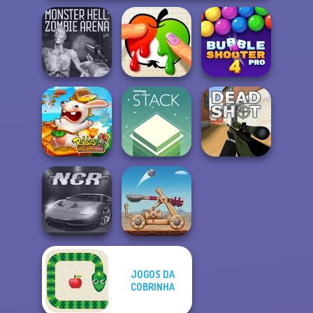
Monster Hell:
Bubble Shooter
Zombie Arena
Paint It
Pro 4
Rabbids Volcano
Panic
Stack
Deadshot.io
JOGOS DA
COBRINHA
Night City Racing
Clash of Stone