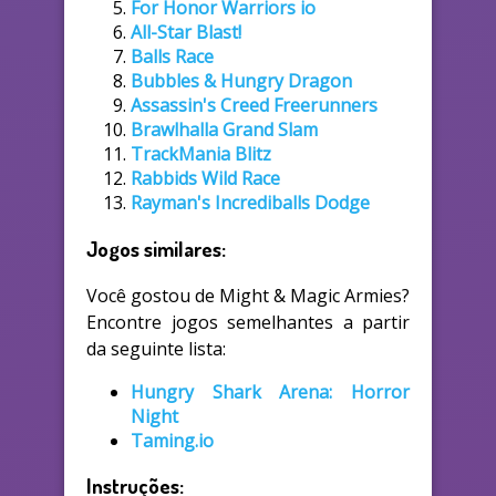
For Honor Warriors io
All-Star Blast!
Balls Race
Bubbles & Hungry Dragon
Assassin's Creed Freerunners
Brawlhalla Grand Slam
TrackMania Blitz
Rabbids Wild Race
Rayman's Incrediballs Dodge
Jogos similares:
Você gostou de Might & Magic Armies?
Encontre jogos semelhantes a partir
da seguinte lista:
Hungry Shark Arena: Horror
Night
Taming.io
Instruções: