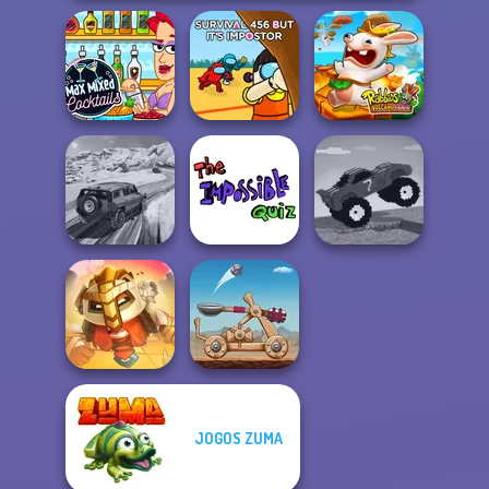
Max Mixed
Survival 456 But
Rabbids Volcano
Cocktails
It Impostor
Panic
SUV Snow
The Impossible
Funny Mad
Driving 3D
Quiz Classic
Racing
JOGOS ZUMA
For Honor
Warriors io
Clash of Stone