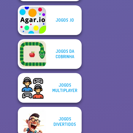
JOGOS .IO
JOGOS DA
COBRINHA
JOGOS
MULTIPLAYER
JOGOS
DIVERTIDOS