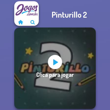
Pinturillo 2
Clica para jogar