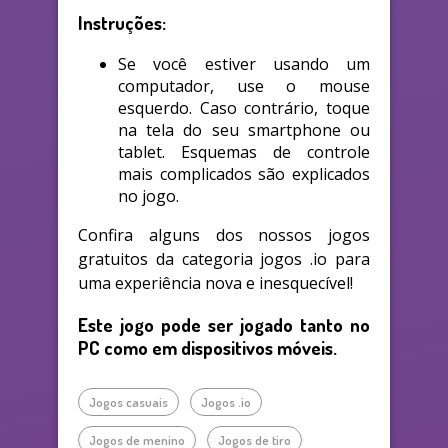
Instruções:
Se você estiver usando um
computador, use o mouse
esquerdo. Caso contrário, toque
na tela do seu smartphone ou
tablet. Esquemas de controle
mais complicados são explicados
no jogo.
Confira alguns dos nossos jogos
gratuitos da categoria jogos .io para
uma experiência nova e inesquecível!
Este jogo pode ser jogado tanto no
PC como em dispositivos móveis.
Jogos casuais
Jogos .io
Jogos de menino
Jogos de tiro