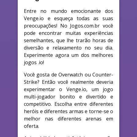
Entre no mundo emocionante dos
Venge.io e esqueça todas as suas
preocupações! No Jogos.com.br você
pode encontrar muitas experiências
semelhantes, que lhe trarão horas de
diversão e relaxamento no seu dia.
Experimente agora um dos melhores
jogos .io!
Você gosta de Overwatch ou Counter-
Strike? Então você realmente deveria
experimentar o Venge.io, um jogo
multi-jogador bonito e divertido e
competitivo. Escolha entre diferentes
heróis e diferentes armas e torne-se o
melhor nas diferentes arenas em
oferta.