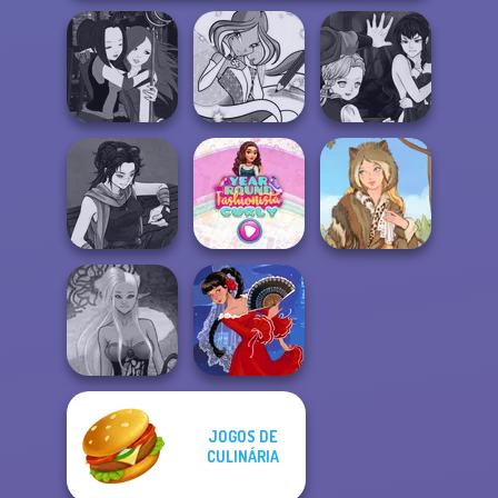
Manga Creator
Manga Creator -
Winx Paint Fairy
Vampire Hunter
Fantasy World...
Color
P...
Manga Creator
Year Round
Star Wars: Page...
Fashionista Curly
Grimm Beauty
JOGOS DE
Dark Mage
CULINÁRIA
Creator
Flamenco Dancer