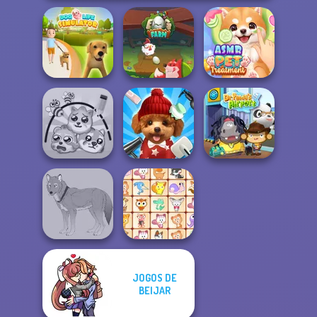
Dog Life
ASMR Pet
Simulator
Egg Farm
Treatment
Protect My Dog 3
Pet Salon 2
Dr. Panda Airport
JOGOS DE
BEIJAR
Wolf Maker
Dream Pet Link