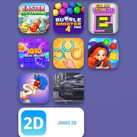
Easter
Bubble Shooter
Eggventure
Pro 4
Color Fill 3D
10X10 Gems
Untangle Rings
Magic and
Deluxe
Master
Wizards Match
JOGOS 2D
Long Dog - Long
Nose
Real City Driver