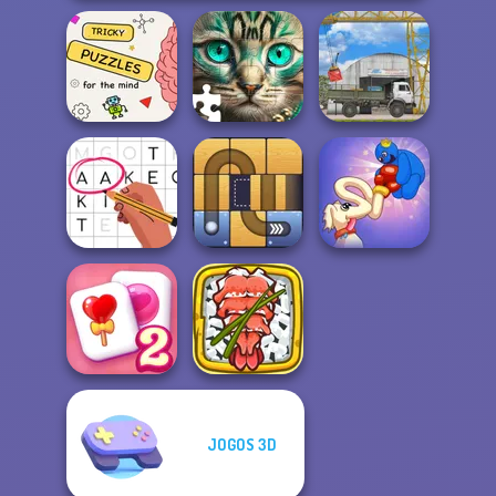
Brain Puzzles
Quests
Favorite Puzzles
The Cargo
Long Dog - Long
Letters Match
Free the Ball
Nose
Giant Sushi:
JOGOS 3D
Solitaire
Merge Master
Mahjong Candy 2
Game