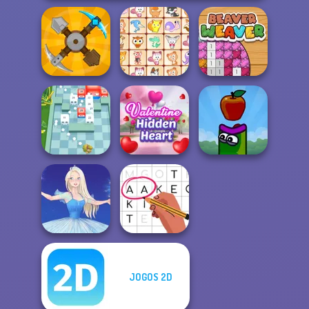
Craft Drill
Dream Pet Link
Beaver Weaver
Valentine Hidden
Break n Bounce
Heart
Apple Worm
JOGOS 2D
Ice Ballerina
Letters Match