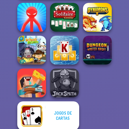
Red Stickman vs
Solitaire
Monster School
Klondike
Dynamons 8
Tripeaks Solitaire
Dungeon Master
Dr. Panda Airport
Holiday
Knight
JOGOS DE
Noob: Zombie
CARTAS
Prison Escape
Jacksmith